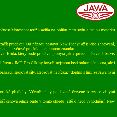
ost Motoscoot totiž vsadila na oblibu retro stylu a malou motorku
začít prodávat. Od nápadu postavit New Pionýr až k jeho zhotovení,
 pronajali světově proslulou ochrannou známku.
vel Brída, který bude prodávat pionýra jak v původní červené barvě,
 firem - JMT. Pro Číňany hovoří nejenom bezkonkurenční cena, ale i
alizaci, spojovat síly, zlepšovat nabídku," doplnil s tím, že Jawa nyní
rické předlohy. Včetně tehdy používané červené barvy se zlatými
ější cenová relace bude v tomto ohledu ještě o něco výhodnější. New