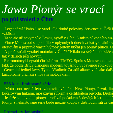
Jawa Pionýr se vrací
po půl století z Číny
Legendární "Pařez" se vrací. Od druhé poloviny července si Češi 
vzkřísila.
Ta se ale už nevyrábí v Česku, nýbrž v Číně. A místo původního t
Firmě Motoscoot se podařilo v uplynulých dnech získat globální ev
otestování a přípravě vlastní výroby přitom uběhl jen pouhý půlrok. 
A proč začali vyrábět motorku v Číně? "Nikdo na světě nedokáže zho
tak v dalších pěti nových.
Retromotocykl vyrábí čínská firma TMEC. Spolu s Motoscootem a Jaw
fakt, že podle Brídy disponují moderní továrnou vybavenou špičkovou
Generální ředitel Jawy Týnec Vladimír Zasadil alianci vítá jako další 
každoročně přichází s novým motocyklem.
555 kusů limitované série
Motoscoot nechá letos zhotovit dvě série New Pionýr. První, li
kočárovými linkami, mosazným štítkem a certifikátem původu. Druhá
Jestliže se původní pionýr prodával počátkem šedesátých let minulé
Pionýr z nelimitované série bude možné koupit v distribuční síti za čá
Prorazí i v Japonsku?