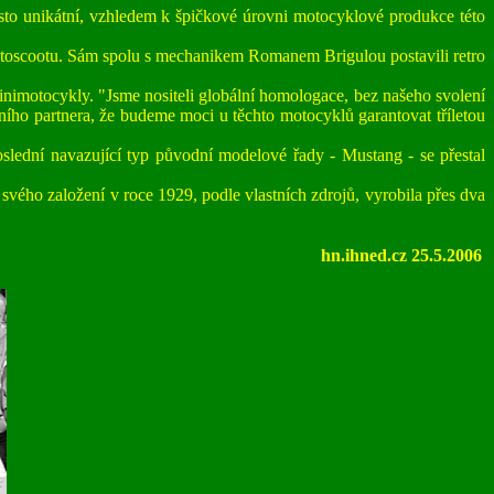
sto unikátní, vzhledem k špičkové úrovni motocyklové produkce této
 Motoscootu. Sám spolu s mechanikem Romanem Brigulou postavili retro
minimotocykly. "Jsme nositeli globální homologace, bez našeho svolení
ího partnera, že budeme moci u těchto motocyklů garantovat tříletou
slední navazující typ původní modelové řady - Mustang - se přestal
ého založení v roce 1929, podle vlastních zdrojů, vyrobila přes dva
hn.ihned.cz 25.5.2006