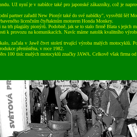
ndu. Už nyní je v nabídce také pro japonské zákazníky, což je napro
bchodní partner zařadil New Pionýr také do své nabídky", vysvětlil šéf
ybaveného licenčním čtyřtaktním motorem Honda Monkey.
 trh plagiáty pionýrů. Podobně, jak se to stalo firmě Blata s jejich 
sti k provozu na komunikacích. Navíc máme natolik kvalitního výrobn
o, začala v Jawě čtvrt století trvající výroba malých motocyklů. Po
rodukce přemístěna, v roce 1982.
přes 100 tisíc malých motocyklů značky JAWA. Celkově však firma od sv