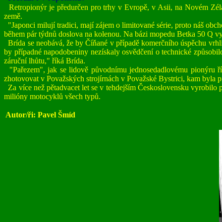
Retropionýr je předurčen pro trhy v Evropě, v Asii, na Novém Zéla
země.
"Japonci milují tradici, mají zájem o limitované série, proto náš o
během pár týdnů doslova na kolenou. Na bázi mopedu Betka 50 Q v
Brída se neobává, že by Číňané v případě komerčního úspěchu vrhli na
by případné napodobeniny nezískaly osvědčení o technické způsobilo
záruční lhůtu," říká Brída.
"Pařezem", jak se lidově původnímu jednosedadlovému pionýru říkal
zhotovovat v Považských strojírnách v Považské Bystrici, kam byla p
Za více než pětadvacet let se v tehdejším Československu vyrobilo 
milióny motocyklů všech typů.
Autor/ři: Pavel Šmíd