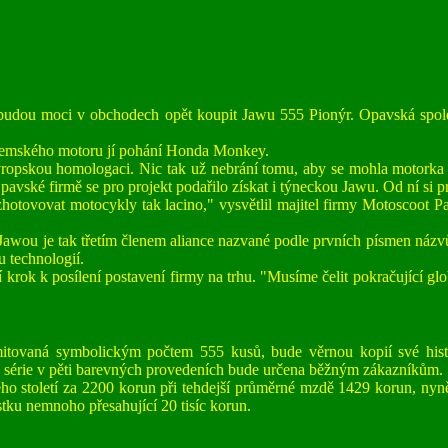
budou moci v obchodech opět koupit Jawu 555 Pionýr. Opavská společn
uzemského motoru jí pohání Honda Monkey.
ropskou homologaci. Nic tak už nebrání tomu, aby se mohla motorka 
Opavské firmě se pro projekt podařilo získat i týneckou Jawu. Od ní si
tovovat motocykly tak lacino," vysvětlil majitel firmy Motoscoot Pa
ou je tak třetím členem aliance nazvané podle prvních písmen názvů
 technologií.
krok k posílení postavení firmy na trhu. "Musíme čelit pokračující glob
mitovaná symbolickým počtem 555 kusů, bude věrnou kopií své histo
 série v pěti barevných provedeních bude určena běžným zákazníkům.
ho století za 2200 korun při tehdejší průměrné mzdě 1429 korun, nyn
stku nemnoho přesahující 20 tisíc korun.