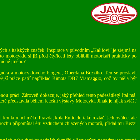
ch a italských značek. Inspirace v původním „Kalifovi“ je zřejmá na
 motocyklu si již před čtyřiceti lety oblíbili motorkáři prakticky po
zvučné jméno?
gnéra a motocyklového blogera, Oberdana Bezziho. Ten se proslavil
vější práce patří například Bimota DB7 Viamaggio, což by měla být
u práci. Zároveň dokazuje, jaký přehled tento padesátiletý Ital má.
eré představila během letošní výstavy Motocykl. Jinak je nijak zvlášť
konkurenci měla. Pravda, kola Enfieldu také roztáčí jednoválec, ale
ň trochu připomínal éru vzduchem chlazených motorů, přidal mu Bezzi