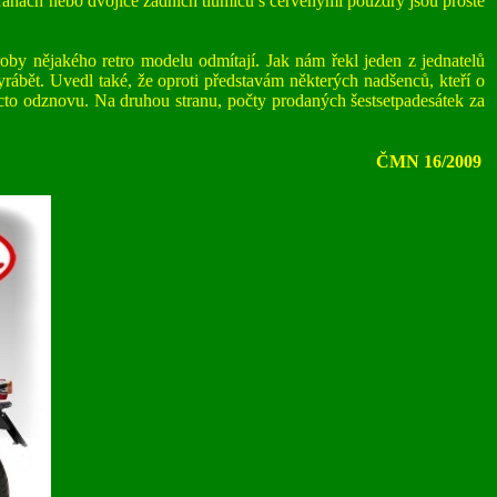
ranách nebo dvojice zadních tlumičů s červenými pouzdry jsou prostě
y nějakého retro modelu odmítají. Jak nám řekl jeden z jednatelů
rábět. Uvedl také, že oproti představám některých nadšenců, kteří o
acto odznovu. Na druhou stranu, počty prodaných šestsetpadesátek za
ČMN 16/2009