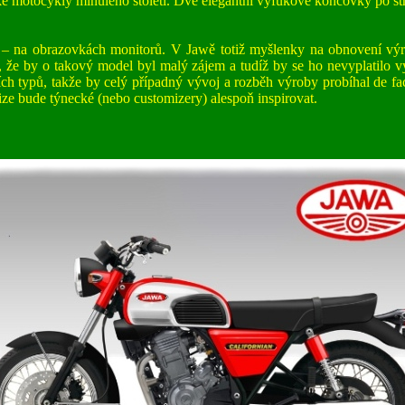
ké motocykly minulého století. Dvě elegantní výfukové koncovky po st
– na obrazovkách monitorů. V Jawě totiž myšlenky na obnovení výrob
 že by o takový model byl malý zájem a tudíž by se ho nevyplatilo vy
ích typů, takže by celý případný vývoj a rozběh výroby probíhal de f
vize bude týnecké (nebo customizery) alespoň inspirovat.