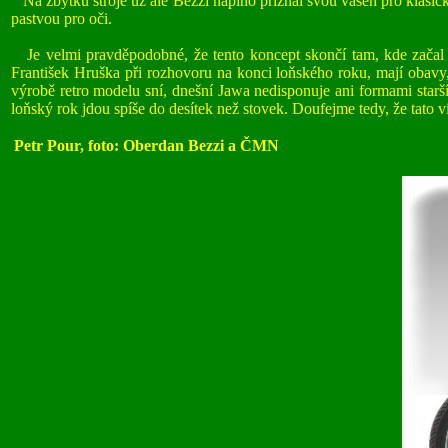
Na zbytku stroje už ale Bezzi naplno přiznal svou vášeň pro klasic
pastvou pro oči.
Je velmi pravděpodobné, že tento koncept skončí tam, kde začal 
František Hruška při rozhovoru na konci loňského roku, mají obavy,
výrobě retro modelu sní, dnešní Jawa nedisponuje ani formami starš
loňský rok jdou spíše do desítek než stovek. Doufejme tedy, že tato 
Petr Pour, foto: Oberdan Bezzi a ČMN