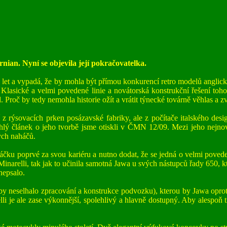
ian. Nyní se objevila její pokračovatelka.
t a vypadá, že by mohla být přímou konkurencí retro modelů anglický
Klasické a velmi povedené linie a novátorská konstrukční řešení tohoto
Proč by tedy nemohla historie ožít a vrátit týnecké továrně věhlas a 
rýsovacích prken posázavské fabriky, ale z počítače italského desi
hlý článek o jeho tvorbě jsme otiskli v ČMN 12/09. Mezi jeho nejno
ých naháčů.
ku poprvé za svou kariéru a nutno dodat, že se jedná o velmi povedeno
narelli, tak jak to učinila samotná Jawa u svých nástupců řady 650, kt
nepsalo.
neselhalo zpracování a konstrukce podvozku), kterou by Jawa oproti 
elli je ale zase výkonnější, spolehlivý a hlavně dostupný. Aby alespo