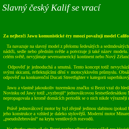
Slavný český Kalif se vrací
Za nejhezčí Jawu komunistické éry mnozí považují model Californ
Ta navazuje na slavný model z přelomu šedesátých a sedmdesátých le
nádrži, sedle nebo předním světle a potvrzuje ji také název modelu. 
celém světě, nevyjímaje severoamerický kontinent nebo Nový Zéland. 
Odpověď je jednoduchá a smutná. Tento koncept totiž nevychází z 
svými skicami, reflektujícími dění v motocyklovém průmyslu. Obsá
odpověď na konkurenční Ducati Streetfighter v kategorii superbikov
Jawu a vlastně jakoukoliv tuzemskou značku si Bezzi vzal do hledáč
Novinku od Jawy totiž „vyzbrojil“ jednoválcovou šestsetšedesátkou Mi
nepropagovala a kromě domácích periodik se o nich nikde výrazněji 
Právě jednoválcový motor by byl zřejmě jedinou slabinou (pokud by 
jeho konstrukce a vzhled je daleko stylovější. Moderní motor Minar
„pseudožebrování“ na krytu ventilových rozvodů.